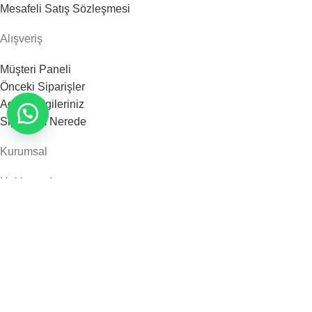
Mesafeli Satış Sözleşmesi
Alışveriş
Müşteri Paneli
Önceki Siparişler
Adres Bilgileriniz
Siparişim Nerede
Kurumsal
Hakkımızda
Sıkça Sorulan Sorular
Bize Ulaşın
Banka Hesap Bilgileri
Ofix 360
2025 - Tüm Hakları Saklıdır.
Arka Kreatif
E-Ticaret Çözümleri