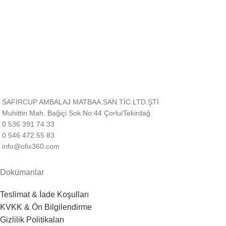
Alışverişinizi güvenle yapın.
Müşteri Desteği
Sizin için buradayız!
SAFİRCUP AMBALAJ MATBAA.SAN.TİC.LTD.ŞTİ
Muhittin Mah. Bağiçi Sok.No:44 Çorlu/Tekirdağ
0 536 391 74 33
0 546 472 55 83
info@ofix360.com
Dokümanlar
Teslimat & İade Koşulları
KVKK & Ön Bilgilendirme
Gizlilik Politikaları