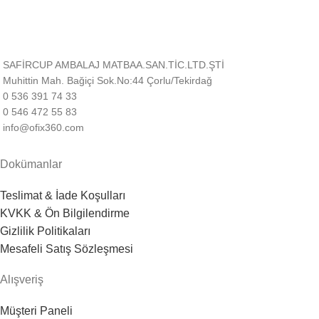
SAFİRCUP AMBALAJ MATBAA.SAN.TİC.LTD.ŞTİ
Muhittin Mah. Bağiçi Sok.No:44 Çorlu/Tekirdağ
0 536 391 74 33
0 546 472 55 83
info@ofix360.com
Dokümanlar
Teslimat & İade Koşulları
KVKK & Ön Bilgilendirme
Gizlilik Politikaları
Mesafeli Satış Sözleşmesi
Alışveriş
Müşteri Paneli