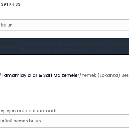
 391 74 33
Kağıt Ürünler &
Tamamlayıcılar &
Poşet & Torba &
Hed
 Çantalar
Kese Kağıtları
Sarf Malzemeler
Çanta
M
Tamamlayıcılar & Sarf Malzemeler
Yemek (Lokanta) Setl
 eşleşen ürün bulunamadı.