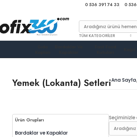
0 536 391 74 33
0 536
TÜM KATEGORILER
Gıda
Bardaklar Ve
Fast Food
Kağıt
Kapları
Kapaklar
Kutuları
Yemek (Lokanta) Setleri
Ana Sayfa
Seçiminizle
Ürün Grupları
Bardaklar ve Kapaklar