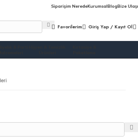
Siparişim Nerede
Kurumsal
Blog
Bize Ulaş
Favorilerim
Giriş Yap / Kayıt Ol
iyelik & Parti
Hijyen & Temizlik
Kırtasiye &
alzemeleri
Ürünleri
Paketleme
eri