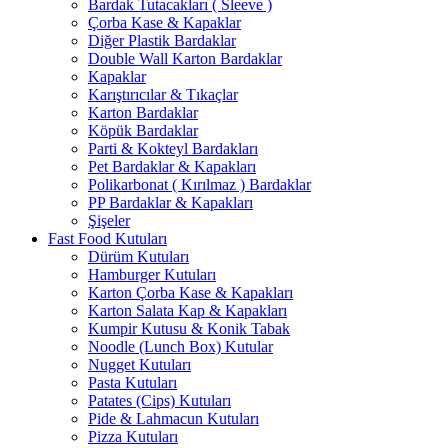
Bardak Tutacakları ( Sleeve )
Çorba Kase & Kapaklar
Diğer Plastik Bardaklar
Double Wall Karton Bardaklar
Kapaklar
Karıştırıcılar & Tıkaçlar
Karton Bardaklar
Köpük Bardaklar
Parti & Kokteyl Bardakları
Pet Bardaklar & Kapakları
Polikarbonat ( Kırılmaz ) Bardaklar
PP Bardaklar & Kapakları
Şişeler
Fast Food Kutuları
Dürüm Kutuları
Hamburger Kutuları
Karton Çorba Kase & Kapakları
Karton Salata Kap & Kapakları
Kumpir Kutusu & Konik Tabak
Noodle (Lunch Box) Kutular
Nugget Kutuları
Pasta Kutuları
Patates (Cips) Kutuları
Pide & Lahmacun Kutuları
Pizza Kutuları