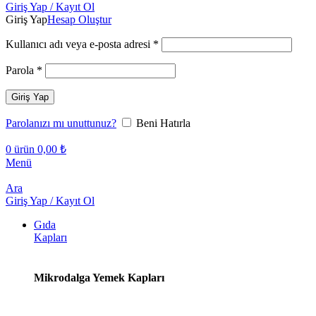
Giriş Yap / Kayıt Ol
Giriş Yap
Hesap Oluştur
Gerekli
Kullanıcı adı veya e-posta adresi
*
Gerekli
Parola
*
Giriş Yap
Parolanızı mı unuttunuz?
Beni Hatırla
0
ürün
0,00
₺
Menü
Ara
Giriş Yap / Kayıt Ol
Gıda
Kapları
Mikrodalga Yemek Kapları