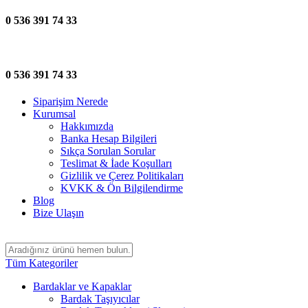
0 536 391 74 33
0 536 391 74 33
Siparişim Nerede
Kurumsal
Hakkımızda
Banka Hesap Bilgileri
Sıkça Sorulan Sorular
Teslimat & İade Koşulları
Gizlilik ve Çerez Politikaları
KVKK & Ön Bilgilendirme
Blog
Bize Ulaşın
Tüm Kategoriler
Bardaklar ve Kapaklar
Bardak Taşıyıcılar