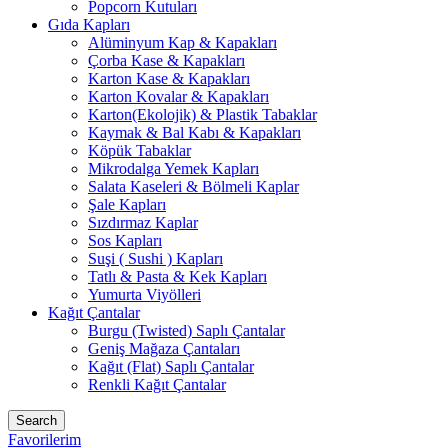
Popcorn Kutuları
Gıda Kapları
Alüminyum Kap & Kapakları
Çorba Kase & Kapakları
Karton Kase & Kapakları
Karton Kovalar & Kapakları
Karton(Ekolojik) & Plastik Tabaklar
Kaymak & Bal Kabı & Kapakları
Köpük Tabaklar
Mikrodalga Yemek Kapları
Salata Kaseleri & Bölmeli Kaplar
Şale Kapları
Sızdırmaz Kaplar
Sos Kapları
Suşi ( Sushi ) Kapları
Tatlı & Pasta & Kek Kapları
Yumurta Viyölleri
Kağıt Çantalar
Burgu (Twisted) Saplı Çantalar
Geniş Mağaza Çantaları
Kağıt (Flat) Saplı Çantalar
Renkli Kağıt Çantalar
Search
Favorilerim