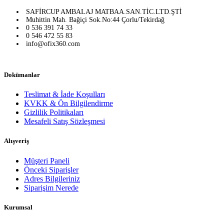
SAFİRCUP AMBALAJ MATBAA.SAN.TİC.LTD.ŞTİ
Muhittin Mah. Bağiçi Sok.No:44 Çorlu/Tekirdağ
0 536 391 74 33
0 546 472 55 83
info@ofix360.com
Dokümanlar
Teslimat & İade Koşulları
KVKK & Ön Bilgilendirme
Gizlilik Politikaları
Mesafeli Satış Sözleşmesi
Alışveriş
Müşteri Paneli
Önceki Siparişler
Adres Bilgileriniz
Siparişim Nerede
Kurumsal