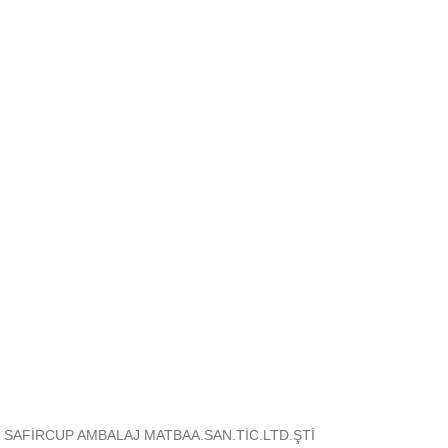
Hızlı Gönderim
Tüm Türkiye'ye Kargo!
Güvenli & Kolay
Alışverişinizi güvenle yapın.
Müşteri Desteği
Sizin için buradayız!
SAFİRCUP AMBALAJ MATBAA.SAN.TİC.LTD.ŞTİ