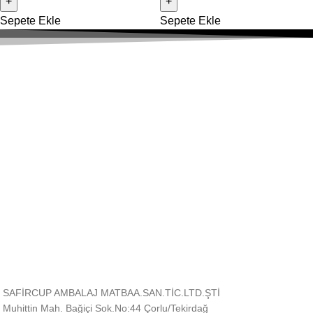
Sepete Ekle
Sepete Ekle
Hızlı Gönderim
Tüm Türkiye'ye Kargo!
Güvenli & Kolay
Alışverişinizi güvenle yapın.
Müşteri Desteği
Sizin için buradayız!
SAFİRCUP AMBALAJ MATBAA.SAN.TİC.LTD.ŞTİ
Muhittin Mah. Bağiçi Sok.No:44 Çorlu/Tekirdağ