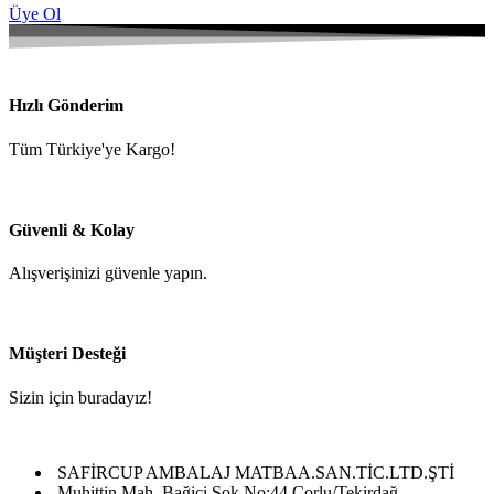
Üye Ol
Hızlı Gönderim
Tüm Türkiye'ye Kargo!
Güvenli & Kolay
Alışverişinizi güvenle yapın.
Müşteri Desteği
Sizin için buradayız!
SAFİRCUP AMBALAJ MATBAA.SAN.TİC.LTD.ŞTİ
Muhittin Mah. Bağiçi Sok.No:44 Çorlu/Tekirdağ