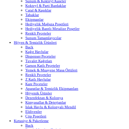
Sunum & Kokteyl Kaseler
Kokteyl & Parti Bardaklar
Çatal & Kaşıklar
Tabaklar
Ekipmanlar
Hediyelik Mağaza Poşetleri
Hediyelik Bantlı Metalize Poşetler
Renkli Peçeteler
Sunum Tamamlayıcılar
Hijyen & Temizlik Ürünleri
Back
Kağıt Havlular
Dispenser Peçeteler
Tuvalet Kağıtları
Garson Katlı Peçeteler
Yemek & Muayene Masa Örtüleri
Renkli Peçeteler
Z Katlı Havlular
Kare Peçeteler
Aparatlar & Temizlik Ekipmanları
Hijyenik Ürünler
Dezenfektan & Kolonya
Kimyasallar & Deterjanlar
Islak Havlu & Kolonyalı Mendil
Eldivenler
Çöp Poşetleri
Kırtasiye & Paketleme
Back