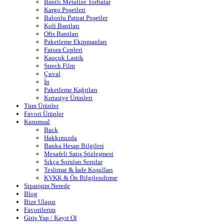
Bantlı Metalize Torbalar
Kargo Poşetleri
Balonlu Patpat Poşetler
Koli Bantları
Ofis Bantları
Paketleme Ekipmanları
Fatura Cepleri
Kauçuk Lastik
Strech Film
Çuval
İp
Paketleme Kağıtları
Kırtasiye Ürünleri
Tüm Ürünler
Favori Ürünler
Kurumsal
Back
Hakkımızda
Banka Hesap Bilgileri
Mesafeli Satış Sözleşmesi
Sıkça Sorulan Sorular
Teslimat & İade Koşulları
KVKK & Ön Bilgilendirme
Siparişim Nerede
Blog
Bize Ulaşın
Favorilerim
Giriş Yap / Kayıt Ol