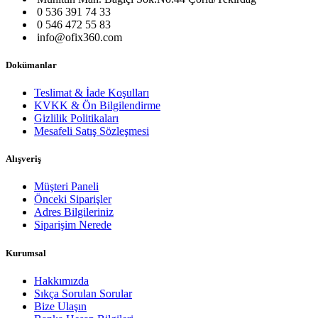
0 536 391 74 33
0 546 472 55 83
info@ofix360.com
Dokümanlar
Teslimat & İade Koşulları
KVKK & Ön Bilgilendirme
Gizlilik Politikaları
Mesafeli Satış Sözleşmesi
Alışveriş
Müşteri Paneli
Önceki Siparişler
Adres Bilgileriniz
Siparişim Nerede
Kurumsal
Hakkımızda
Sıkça Sorulan Sorular
Bize Ulaşın