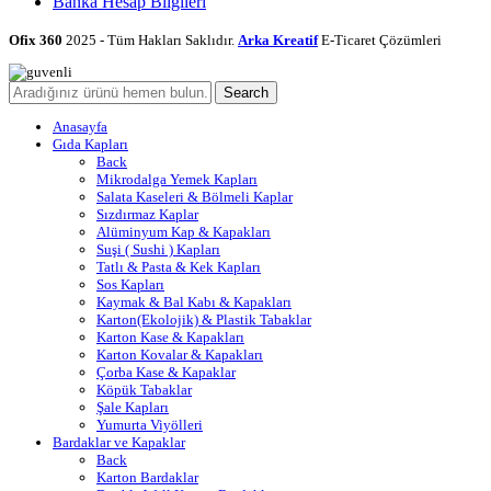
Banka Hesap Bilgileri
Ofix 360
2025 - Tüm Hakları Saklıdır.
Arka Kreatif
E-Ticaret Çözümleri
Search
Anasayfa
Gıda Kapları
Back
Mikrodalga Yemek Kapları
Salata Kaseleri & Bölmeli Kaplar
Sızdırmaz Kaplar
Alüminyum Kap & Kapakları
Suşi ( Sushi ) Kapları
Tatlı & Pasta & Kek Kapları
Sos Kapları
Kaymak & Bal Kabı & Kapakları
Karton(Ekolojik) & Plastik Tabaklar
Karton Kase & Kapakları
Karton Kovalar & Kapakları
Çorba Kase & Kapaklar
Köpük Tabaklar
Şale Kapları
Yumurta Viyölleri
Bardaklar ve Kapaklar
Back
Karton Bardaklar