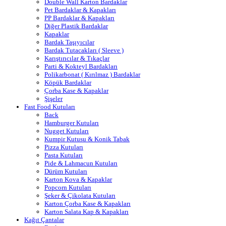
Double Wall Karton Bardaklar
Pet Bardaklar & Kapakları
PP Bardaklar & Kapakları
Diğer Plastik Bardaklar
Kapaklar
Bardak Taşıyıcılar
Bardak Tutacakları ( Sleeve )
Karıştırıcılar & Tıkaçlar
Parti & Kokteyl Bardakları
Polikarbonat ( Kırılmaz ) Bardaklar
Köpük Bardaklar
Çorba Kase & Kapaklar
Şişeler
Fast Food Kutuları
Back
Hamburger Kutuları
Nugget Kutuları
Kumpir Kutusu & Konik Tabak
Pizza Kutuları
Pasta Kutuları
Pide & Lahmacun Kutuları
Dürüm Kutuları
Karton Kova & Kapaklar
Popcorn Kutuları
Şeker & Çikolata Kutuları
Karton Çorba Kase & Kapakları
Karton Salata Kap & Kapakları
Kağıt Çantalar