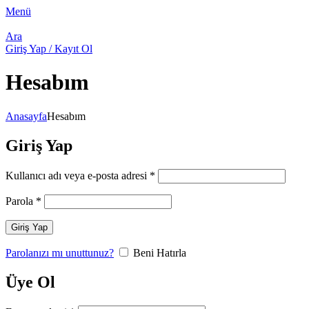
Menü
Ara
Giriş Yap / Kayıt Ol
Hesabım
Anasayfa
Hesabım
Giriş Yap
Gerekli
Kullanıcı adı veya e-posta adresi
*
Gerekli
Parola
*
Giriş Yap
Parolanızı mı unuttunuz?
Beni Hatırla
Üye Ol