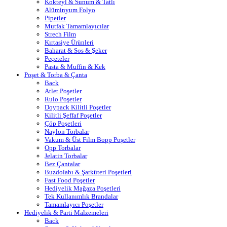
Kokteyl & Sunum & Tatlı
Alüminyum Folyo
Pipetler
Mutfak Tamamlayıcılar
Strech Film
Kırtasiye Ürünleri
Baharat & Sos & Şeker
Peçeteler
Pasta & Muffin & Kek
Poşet & Torba & Çanta
Back
Atlet Poşetler
Rulo Poşetler
Doypack Kilitli Poşetler
Kilitli Şeffaf Poşetler
Çöp Poşetleri
Naylon Torbalar
Vakum & Üst Film Bopp Poşetler
Opp Torbalar
Jelatin Torbalar
Bez Çantalar
Buzdolabı & Şarküteri Poşetleri
Fast Food Poşetler
Hediyelik Mağaza Poşetleri
Tek Kullanımlık Brandalar
Tamamlayıcı Poşetler
Hediyelik & Parti Malzemeleri
Back