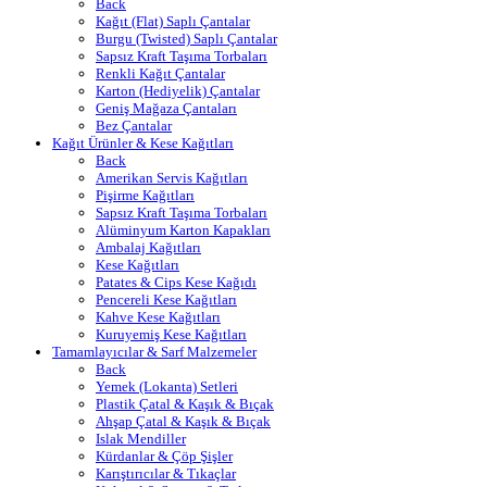
Back
Kağıt (Flat) Saplı Çantalar
Burgu (Twisted) Saplı Çantalar
Sapsız Kraft Taşıma Torbaları
Renkli Kağıt Çantalar
Karton (Hediyelik) Çantalar
Geniş Mağaza Çantaları
Bez Çantalar
Kağıt Ürünler & Kese Kağıtları
Back
Amerikan Servis Kağıtları
Pişirme Kağıtları
Sapsız Kraft Taşıma Torbaları
Alüminyum Karton Kapakları
Ambalaj Kağıtları
Kese Kağıtları
Patates & Cips Kese Kağıdı
Pencereli Kese Kağıtları
Kahve Kese Kağıtları
Kuruyemiş Kese Kağıtları
Tamamlayıcılar & Sarf Malzemeler
Back
Yemek (Lokanta) Setleri
Plastik Çatal & Kaşık & Bıçak
Ahşap Çatal & Kaşık & Bıçak
Islak Mendiller
Kürdanlar & Çöp Şişler
Karıştırıcılar & Tıkaçlar