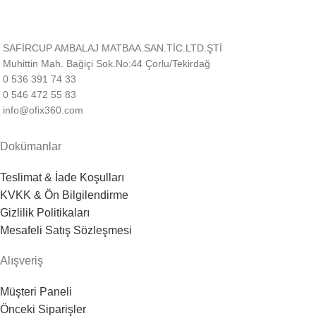
SAFİRCUP AMBALAJ MATBAA.SAN.TİC.LTD.ŞTİ
Muhittin Mah. Bağiçi Sok.No:44 Çorlu/Tekirdağ
0 536 391 74 33
0 546 472 55 83
info@ofix360.com
Dokümanlar
Teslimat & İade Koşulları
KVKK & Ön Bilgilendirme
Gizlilik Politikaları
Mesafeli Satış Sözleşmesi
Alışveriş
Müşteri Paneli
Önceki Siparişler