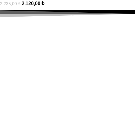
2.120,00
₺
2.235,00
₺
Hızlı Gönderim
Tüm Türkiye'ye Kargo!
Güvenli & Kolay
Alışverişinizi güvenle yapın.
Müşteri Desteği
Sizin için buradayız!