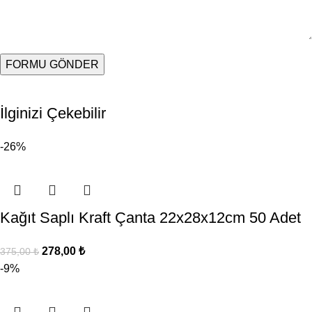
İlginizi Çekebilir
-26%
Kağıt Saplı Kraft Çanta 22x28x12cm 50 Adet
278,00
₺
375,00
₺
-9%