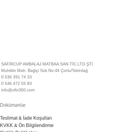
Müşteri Desteği
Sizin için buradayız!
SAFİRCUP AMBALAJ MATBAA.SAN.TİC.LTD.ŞTİ
Muhittin Mah. Bağiçi Sok.No:44 Çorlu/Tekirdağ
0 536 391 74 33
0 546 472 55 83
info@ofix360.com
Dokümanlar
Teslimat & İade Koşulları
KVKK & Ön Bilgilendirme