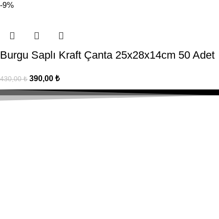
-9%
Burgu Saplı Kraft Çanta 25x28x14cm 50 Adet
390,00
₺
430,00
₺
Hızlı Gönderim
Tüm Türkiye'ye Kargo!
Güvenli & Kolay
Alışverişinizi güvenle yapın.