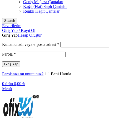
Geniş Mağaza Çantaları
Kağıt (Flat) Saplı Çantalar
Renkli Kağıt Çantalar
Search
Favorilerim
Giriş Yap / Kayıt Ol
Giriş Yap
Hesap Oluştur
Gerekli
Kullanıcı adı veya e-posta adresi
*
Gerekli
Parola
*
Giriş Yap
Parolanızı mı unuttunuz?
Beni Hatırla
0
ürün
0,00
₺
Menü