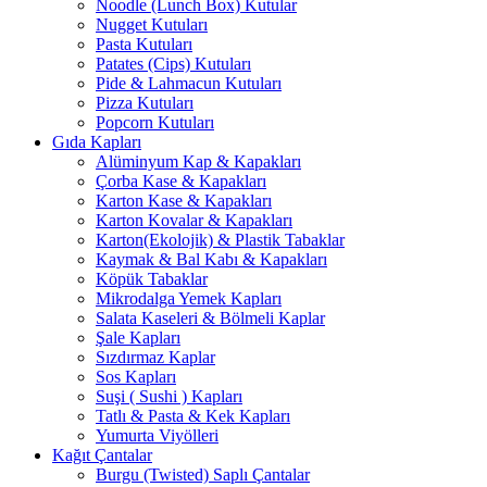
Noodle (Lunch Box) Kutular
Nugget Kutuları
Pasta Kutuları
Patates (Cips) Kutuları
Pide & Lahmacun Kutuları
Pizza Kutuları
Popcorn Kutuları
Gıda Kapları
Alüminyum Kap & Kapakları
Çorba Kase & Kapakları
Karton Kase & Kapakları
Karton Kovalar & Kapakları
Karton(Ekolojik) & Plastik Tabaklar
Kaymak & Bal Kabı & Kapakları
Köpük Tabaklar
Mikrodalga Yemek Kapları
Salata Kaseleri & Bölmeli Kaplar
Şale Kapları
Sızdırmaz Kaplar
Sos Kapları
Suşi ( Sushi ) Kapları
Tatlı & Pasta & Kek Kapları
Yumurta Viyölleri
Kağıt Çantalar
Burgu (Twisted) Saplı Çantalar