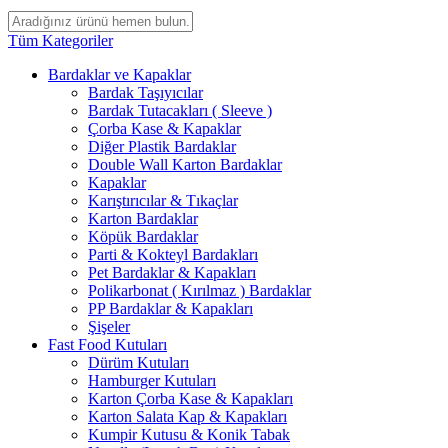
Tüm Kategoriler
Bardaklar ve Kapaklar
Bardak Taşıyıcılar
Bardak Tutacakları ( Sleeve )
Çorba Kase & Kapaklar
Diğer Plastik Bardaklar
Double Wall Karton Bardaklar
Kapaklar
Karıştırıcılar & Tıkaçlar
Karton Bardaklar
Köpük Bardaklar
Parti & Kokteyl Bardakları
Pet Bardaklar & Kapakları
Polikarbonat ( Kırılmaz ) Bardaklar
PP Bardaklar & Kapakları
Şişeler
Fast Food Kutuları
Dürüm Kutuları
Hamburger Kutuları
Karton Çorba Kase & Kapakları
Karton Salata Kap & Kapakları
Kumpir Kutusu & Konik Tabak