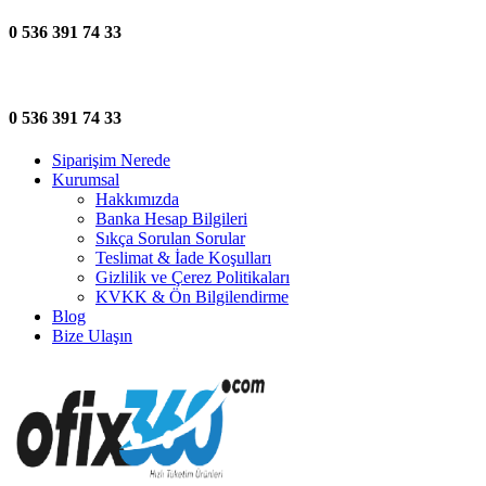
0 536 391 74 33
0 536 391 74 33
Siparişim Nerede
Kurumsal
Hakkımızda
Banka Hesap Bilgileri
Sıkça Sorulan Sorular
Teslimat & İade Koşulları
Gizlilik ve Çerez Politikaları
KVKK & Ön Bilgilendirme
Blog
Bize Ulaşın