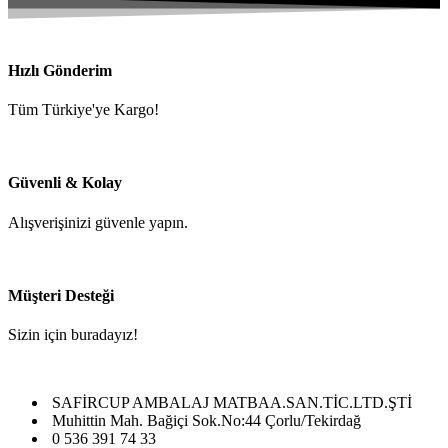
fiyat:
andaki
fiyat:
1.250,00 ₺.
1.090,00 ₺.
Hızlı Gönderim
Tüm Türkiye'ye Kargo!
Güvenli & Kolay
Alışverişinizi güvenle yapın.
Müşteri Desteği
Sizin için buradayız!
SAFİRCUP AMBALAJ MATBAA.SAN.TİC.LTD.ŞTİ
Muhittin Mah. Bağiçi Sok.No:44 Çorlu/Tekirdağ
0 536 391 74 33