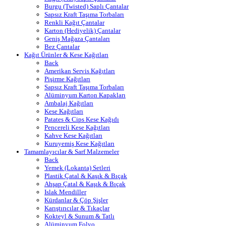
Burgu (Twisted) Saplı Çantalar
Sapsız Kraft Taşıma Torbaları
Renkli Kağıt Çantalar
Karton (Hediyelik) Çantalar
Geniş Mağaza Çantaları
Bez Çantalar
Kağıt Ürünler & Kese Kağıtları
Back
Amerikan Servis Kağıtları
Pişirme Kağıtları
Sapsız Kraft Taşıma Torbaları
Alüminyum Karton Kapakları
Ambalaj Kağıtları
Kese Kağıtları
Patates & Cips Kese Kağıdı
Pencereli Kese Kağıtları
Kahve Kese Kağıtları
Kuruyemiş Kese Kağıtları
Tamamlayıcılar & Sarf Malzemeler
Back
Yemek (Lokanta) Setleri
Plastik Çatal & Kaşık & Bıçak
Ahşap Çatal & Kaşık & Bıçak
Islak Mendiller
Kürdanlar & Çöp Şişler
Karıştırıcılar & Tıkaçlar
Kokteyl & Sunum & Tatlı
Alüminyum Folyo