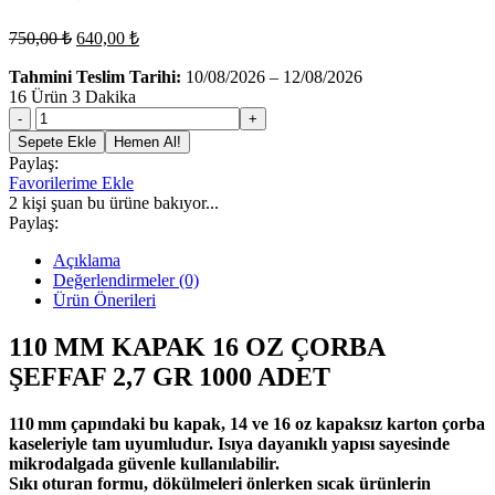
Orijinal
Şu
750,00
₺
640,00
₺
fiyat:
andaki
fiyat:
Tahmini Teslim Tarihi:
750,00 ₺.
10/08/2026 – 12/08/2026
16
Ürün 3 Dakika
640,00 ₺.
110
MM
Sepete Ekle
Hemen Al!
KAPAK
Paylaş:
16
Favorilerime Ekle
OZ
2
kişi şuan bu ürüne bakıyor...
ÇORBA
Paylaş:
ŞEFFAF
2,7
Açıklama
GR
Değerlendirmeler (0)
1000
Ürün Önerileri
ADET
adet
110 MM KAPAK 16 OZ ÇORBA
ŞEFFAF 2,7 GR 1000 ADET
110 mm çapındaki bu kapak, 14 ve 16 oz kapaksız karton çorba
kaseleriyle tam uyumludur. Isıya dayanıklı yapısı sayesinde
mikrodalgada güvenle kullanılabilir.
Sıkı oturan formu, dökülmeleri önlerken sıcak ürünlerin