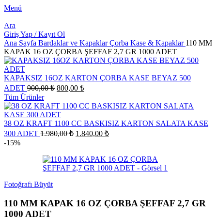
Menü
Ara
Giriş Yap / Kayıt Ol
Ana Sayfa
Bardaklar ve Kapaklar
Çorba Kase & Kapaklar
110 MM
KAPAK 16 OZ ÇORBA ŞEFFAF 2,7 GR 1000 ADET
KAPAKSIZ 16OZ KARTON ÇORBA KASE BEYAZ 500
Orijinal
Şu
ADET
900,00
₺
800,00
₺
fiyat:
andaki
Tüm Ürünler
fiyat:
900,00 ₺.
800,00 ₺.
38 OZ KRAFT 1100 CC BASKISIZ KARTON SALATA KASE
Orijinal
Şu
300 ADET
1.980,00
₺
1.840,00
₺
fiyat:
andaki
-15%
fiyat:
1.980,00 ₺.
1.840,00 ₺.
Fotoğrafı Büyüt
110 MM KAPAK 16 OZ ÇORBA ŞEFFAF 2,7 GR
1000 ADET