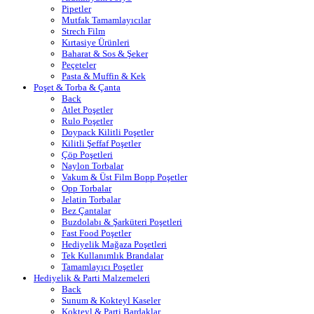
Pipetler
Mutfak Tamamlayıcılar
Strech Film
Kırtasiye Ürünleri
Baharat & Sos & Şeker
Peçeteler
Pasta & Muffin & Kek
Poşet & Torba & Çanta
Back
Atlet Poşetler
Rulo Poşetler
Doypack Kilitli Poşetler
Kilitli Şeffaf Poşetler
Çöp Poşetleri
Naylon Torbalar
Vakum & Üst Film Bopp Poşetler
Opp Torbalar
Jelatin Torbalar
Bez Çantalar
Buzdolabı & Şarküteri Poşetleri
Fast Food Poşetler
Hediyelik Mağaza Poşetleri
Tek Kullanımlık Brandalar
Tamamlayıcı Poşetler
Hediyelik & Parti Malzemeleri
Back
Sunum & Kokteyl Kaseler
Kokteyl & Parti Bardaklar