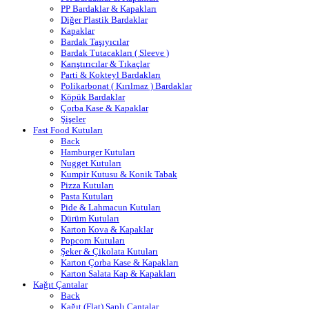
PP Bardaklar & Kapakları
Diğer Plastik Bardaklar
Kapaklar
Bardak Taşıyıcılar
Bardak Tutacakları ( Sleeve )
Karıştırıcılar & Tıkaçlar
Parti & Kokteyl Bardakları
Polikarbonat ( Kırılmaz ) Bardaklar
Köpük Bardaklar
Çorba Kase & Kapaklar
Şişeler
Fast Food Kutuları
Back
Hamburger Kutuları
Nugget Kutuları
Kumpir Kutusu & Konik Tabak
Pizza Kutuları
Pasta Kutuları
Pide & Lahmacun Kutuları
Dürüm Kutuları
Karton Kova & Kapaklar
Popcorn Kutuları
Şeker & Çikolata Kutuları
Karton Çorba Kase & Kapakları
Karton Salata Kap & Kapakları
Kağıt Çantalar
Back
Kağıt (Flat) Saplı Çantalar