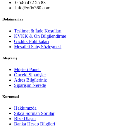
0 546 472 55 83
info@ofix360.com
Dokümanlar
Teslimat & İade Koşulları
KVKK & Ön Bilgilendirme
Gizlilik Politikaları
Mesafeli Satış Sözleşmesi
Alışveriş
Müşteri Paneli
Önceki Siparişler
Adres Bilgileriniz
Siparişim Nerede
Kurumsal
Hakkımızda
Sıkça Sorulan Sorular
Bize Ulaşın
Banka Hesap Bilgileri