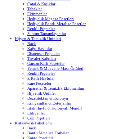
Çatal & Kaşıklar
Tabaklar
Ekipmanlar
Hediyelik Mağaza Poşetleri
Hediyelik Bantlı Metalize Poşetler
Renkli Peçeteler
Sunum Tamamlayıcılar
Hijyen & Temizlik Ürünleri
Back
Kağıt Havlular
Dispenser Peçeteler
Tuvalet Kağıtları
Garson Katlı Peçeteler
Yemek & Muayene Masa Örtüleri
Renkli Peçeteler
Z Katlı Havlular
Kare Peçeteler
Aparatlar & Temizlik Ekipmanları
Hijyenik Ürünler
Dezenfektan & Kolonya
Kimyasallar & Deterjanlar
Islak Havlu & Kolonyalı Mendil
Eldivenler
Çöp Poşetleri
Kırtasiye & Paketleme
Back
Bantlı Metalize Torbalar
Kargo Poşetleri