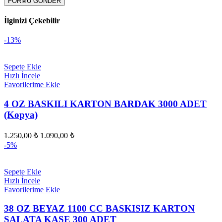
İlginizi Çekebilir
-13%
Sepete Ekle
Hızlı İncele
Favorilerime Ekle
4 OZ BASKILI KARTON BARDAK 3000 ADET
(Kopya)
Orijinal
Şu
1.250,00
₺
1.090,00
₺
fiyat:
andaki
-5%
fiyat:
1.250,00 ₺.
1.090,00 ₺.
Sepete Ekle
Hızlı İncele
Favorilerime Ekle
38 OZ BEYAZ 1100 CC BASKISIZ KARTON
SALATA KASE 300 ADET