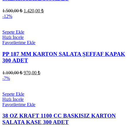
Orijinal
Şu
1.500,00
₺
1.420,00
₺
fiyat:
andaki
-12%
fiyat:
1.500,00 ₺.
1.420,00 ₺.
Sepete Ekle
Hızlı İncele
Favorilerime Ekle
PP 187 MM KARTON SALATA ŞEFFAF KAPAK
300 ADET
Orijinal
Şu
1.100,00
₺
970,00
₺
fiyat:
andaki
-7%
fiyat:
1.100,00 ₺.
970,00 ₺.
Sepete Ekle
Hızlı İncele
Favorilerime Ekle
38 OZ KRAFT 1100 CC BASKISIZ KARTON
SALATA KASE 300 ADET