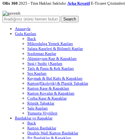
Ofix 360
2025 - Tüm Hakları Saklıdır.
Arka Kreatif
E-Ticaret Çözümleri
Search
Anasayfa
Gıda Kapları
Back
Mikrodalga Yemek Kapları
Salata Kaseleri & Bölmeli Kaplar
Sızdırmaz Kaplar
Alüminyum Kap & Kapakları
Suşi ( Sushi ) Kapları
Tatlı & Pasta & Kek Kapları
Sos Kapları
Kaymak & Bal Kabı & Kapakları
Karton(Ekolojik) & Plastik Tabaklar
Karton Kase & Kapakları
Karton Kovalar & Kapakları
Çorba Kase & Kapaklar
Köpük Tabaklar
Şale Kapları
Yumurta Viyölleri
Bardaklar ve Kapaklar
Back
Karton Bardaklar
Double Wall Karton Bardaklar
Pet Bardaklar & Kapakları