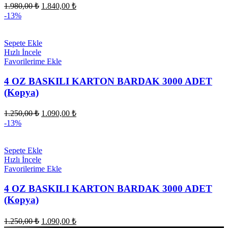
Orijinal
Şu
1.980,00
₺
1.840,00
₺
fiyat:
andaki
-13%
fiyat:
1.980,00 ₺.
1.840,00 ₺.
Sepete Ekle
Hızlı İncele
Favorilerime Ekle
4 OZ BASKILI KARTON BARDAK 3000 ADET
(Kopya)
Orijinal
Şu
1.250,00
₺
1.090,00
₺
fiyat:
andaki
-13%
fiyat:
1.250,00 ₺.
1.090,00 ₺.
Sepete Ekle
Hızlı İncele
Favorilerime Ekle
4 OZ BASKILI KARTON BARDAK 3000 ADET
(Kopya)
Orijinal
Şu
1.250,00
₺
1.090,00
₺