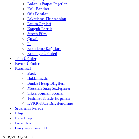
Balonlu Patpat Poşetler
Koli Bantları
Ofis Bantları
Paketleme Ekipmanları
Fatura Cepleri
Kauçuk Lastik
Strech Film
Çuval
İp
Paketleme Kağıtları
Kırtasiye Ürünleri
Tüm Ürünler
Favori Ürünler
Kurumsal
Back
Hakkımızda
Banka Hesap Bilgileri
Mesafeli Satış Sözleşmesi
Sıkça Sorulan Sorular
Teslimat & İade Koşulları
KVKK & Ön Bilgilendirme
Siparişim Nerede
Blog
Bize Ulaşın
Favorilerim
Giriş Yap / Kayıt Ol
ALIŞVERİŞ SEPETİ