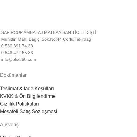
SAFİRCUP AMBALAJ MATBAA.SAN.TİC.LTD.ŞTİ
Muhittin Mah. Bağiçi Sok.No:44 Çorlu/Tekirdağ
0 536 391 74 33
0 546 472 55 83
info@ofix360.com
Dokümanlar
Teslimat & İade Koşulları
KVKK & Ön Bilgilendirme
Gizlilik Politikaları
Mesafeli Satış Sözleşmesi
Alışveriş