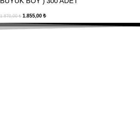
BÜYÜK BOY ) 300 ADET
1.855,00
₺
1.870,00
₺
Hızlı Gönderim
Tüm Türkiye'ye Kargo!
Güvenli & Kolay
Alışverişinizi güvenle yapın.
Müşteri Desteği
Sizin için buradayız!