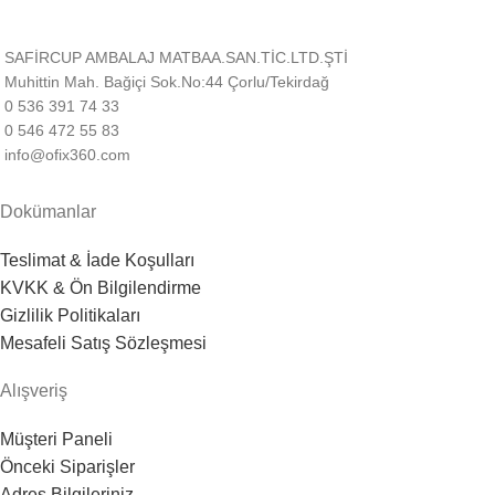
SAFİRCUP AMBALAJ MATBAA.SAN.TİC.LTD.ŞTİ
Muhittin Mah. Bağiçi Sok.No:44 Çorlu/Tekirdağ
0 536 391 74 33
0 546 472 55 83
info@ofix360.com
Dokümanlar
Teslimat & İade Koşulları
KVKK & Ön Bilgilendirme
Gizlilik Politikaları
Mesafeli Satış Sözleşmesi
Alışveriş
Müşteri Paneli
Önceki Siparişler
Adres Bilgileriniz