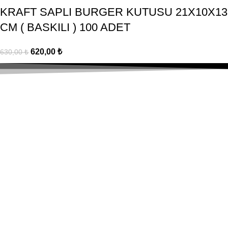
KRAFT SAPLI BURGER KUTUSU 21X10X13
CM ( BASKILI ) 100 ADET
620,00
₺
630,00
₺
Hızlı Gönderim
Tüm Türkiye'ye Kargo!
Güvenli & Kolay
Alışverişinizi güvenle yapın.
Müşteri Desteği
Sizin için buradayız!