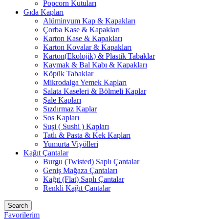
Popcorn Kutuları
Gıda Kapları
Alüminyum Kap & Kapakları
Çorba Kase & Kapakları
Karton Kase & Kapakları
Karton Kovalar & Kapakları
Karton(Ekolojik) & Plastik Tabaklar
Kaymak & Bal Kabı & Kapakları
Köpük Tabaklar
Mikrodalga Yemek Kapları
Salata Kaseleri & Bölmeli Kaplar
Şale Kapları
Sızdırmaz Kaplar
Sos Kapları
Suşi ( Sushi ) Kapları
Tatlı & Pasta & Kek Kapları
Yumurta Viyölleri
Kağıt Çantalar
Burgu (Twisted) Saplı Çantalar
Geniş Mağaza Çantaları
Kağıt (Flat) Saplı Çantalar
Renkli Kağıt Çantalar
Search
Favorilerim