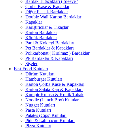
Bardak Tutacakları ( Sleeve )
Çorba Kase & Kapaklar
Diğer Plastik Bardaklar
Double Wall Karton Bardaklar
Kapaklar
Karıştırıcılar & Tıkaçlar
Karton Bardaklar
Köpük Bardaklar
Parti & Kokteyl Bardakları
Pet Bardaklar & Kapakları
Polikarbonat ( Kırılmaz ) Bardaklar
PP Bardaklar & Kapakları
Şişeler
Fast Food Kutuları
Dürüm Kutuları
Hamburger Kutuları
Karton Çorba Kase & Kapakları
Karton Salata Kap & Kapakları
Kumpir Kutusu & Konik Tabak
Noodle (Lunch Box) Kutular
Nugget Kutuları
Pasta Kutuları
Patates (Cips) Kutuları
Pide & Lahmacun Kutuları
Pizza Kutuları