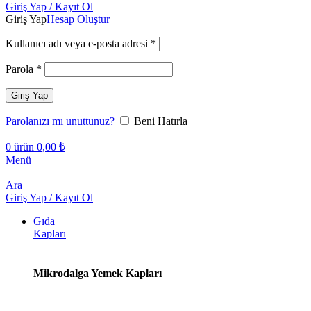
Giriş Yap / Kayıt Ol
Giriş Yap
Hesap Oluştur
Gerekli
Kullanıcı adı veya e-posta adresi
*
Gerekli
Parola
*
Giriş Yap
Parolanızı mı unuttunuz?
Beni Hatırla
0
ürün
0,00
₺
Menü
Ara
Giriş Yap / Kayıt Ol
Gıda
Kapları
Mikrodalga Yemek Kapları