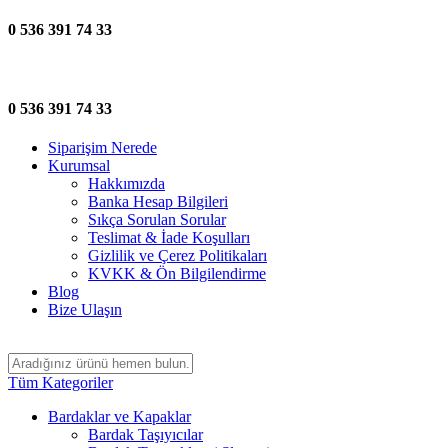
0 536 391 74 33
0 536 391 74 33
Siparişim Nerede
Kurumsal
Hakkımızda
Banka Hesap Bilgileri
Sıkça Sorulan Sorular
Teslimat & İade Koşulları
Gizlilik ve Çerez Politikaları
KVKK & Ön Bilgilendirme
Blog
Bize Ulaşın
Tüm Kategoriler
Bardaklar ve Kapaklar
Bardak Taşıyıcılar