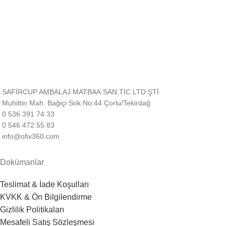
Müşteri Desteği
Sizin için buradayız!
SAFİRCUP AMBALAJ MATBAA.SAN.TİC.LTD.ŞTİ
Muhittin Mah. Bağiçi Sok.No:44 Çorlu/Tekirdağ
0 536 391 74 33
0 546 472 55 83
info@ofix360.com
Dokümanlar
Teslimat & İade Koşulları
KVKK & Ön Bilgilendirme
Gizlilik Politikaları
Mesafeli Satış Sözleşmesi