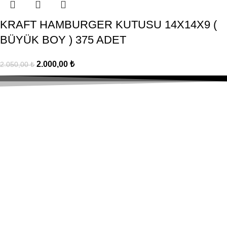
KRAFT HAMBURGER KUTUSU 14X14X9 (
BÜYÜK BOY ) 375 ADET
2.000,00
₺
2.050,00
₺
Hızlı Gönderim
Tüm Türkiye'ye Kargo!
Güvenli & Kolay
Alışverişinizi güvenle yapın.